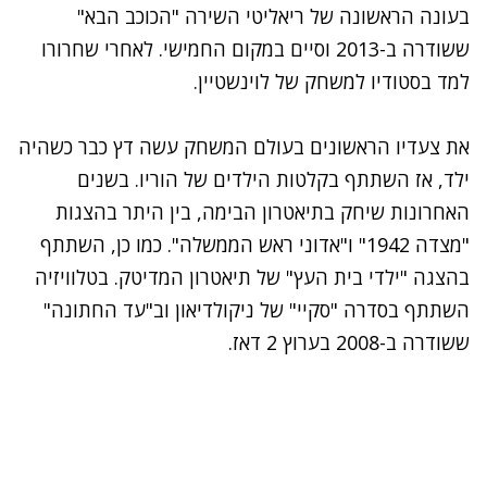
בעונה הראשונה של ריאליטי השירה "הכוכב הבא"
ששודרה ב-2013 וסיים במקום החמישי. לאחרי שחרורו
למד בסטודיו למשחק של לוינשטיין.
נתקלנו בבעיה
נסה שוב
את צעדיו הראשונים בעולם המשחק עשה דץ כבר כשהיה
ילד, אז השתתף בקלטות הילדים של הוריו. בשנים
האחרונות שיחק בתיאטרון הבימה, בין היתר בהצגות
"מצדה 1942" ו"אדוני ראש הממשלה". כמו כן, השתתף
בהצגה "ילדי בית העץ" של תיאטרון המדיטק. בטלוויזיה
השתתף בסדרה "סקיי" של ניקולדיאון וב"עד החתונה"
ששודרה ב-2008 בערוץ 2 דאז.