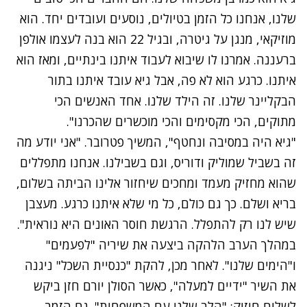
שלנו, אנחנו כל הזמן בטיולים, נוסעים ועובדים יחד. הוא
מוזיקאי, מנגן על גיטרה, ובגיל 22 הוא בנה לעצמו אולפן
ברעננה. אמרנו לו שיבוא לעבוד איתנו בינתיים, ומאז הוא
איתנו. כרגע הוא לא פה, אבל גיא עובד איתנו בתור
הבקליינר שלנו. זה הילד שלנו. אחד האנשים הכי
מתוקים, הכי מקסימים והכי מוכשרים שהכרנו".
נתקלנו בבעיה
"גיא היה במסיבה ונחטף", המשיך פטרובר. "אני יודע מה
נסה שוב
זה בשביל שמוליק ודוריס, וגם בשבילנו. אנחנו מתפללים
שהוא מחזיק מעמד ומחכים שיחזור אלינו הביתה בשלום,
בריא ושלם. כך גם כולם, כל מי שלא איתנו כרגע. מעצבן
שיש לנו רק להתפלל. הרגשת חוסר האונים היא נוראית".
במהלך הערב הלהקה ביצעה את שיריה "לפעמים"
ו"הימים שלנו". לאחר מכן, להקת "כנסיית השכל" ניגנה
את השיר "ידיים למעלה", כאשר הסולן יורם חזן ביקש
לשלוח חיזוק: "הלב שלנו עם המשפחות". גם הזמר