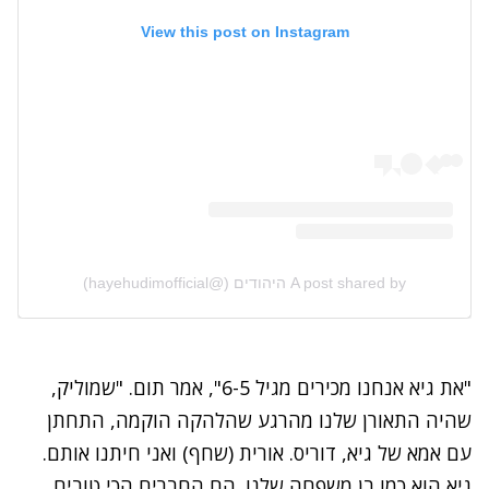
View this post on Instagram
A post shared by היהודים (@hayehudimofficial)
"את גיא אנחנו מכירים מגיל 6-5", אמר תום. "שמוליק,
שהיה התאורן שלנו מהרגע שהלהקה הוקמה, התחתן
עם אמא של גיא, דוריס. אורית (שחף) ואני חיתנו אותם.
גיא הוא כמו בן משפחה שלנו. הם החברים הכי טובים