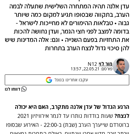
עדן אלנה תהיה המתחרה השלישית שתעלה לבמה
הערב, בתקווה שבסופו תגיע למקום כמה שיותר
גבוה • טבלאות ההימורים לא מחייכות לישראל -
בדומה למצב לפני חצי הגמר, ועדן נחושה להכות
את התחזיות בפעם השנייה • וגם: אלה המדינות שיש
להן סיכוי גדול לנצח הערב בתחרות
מור לוי
N12
פורסם:
22.05.21, 13:57
עקבו אחרינו בגוגל
נתקלנו בבעיה
דווחו לנו
נסה שוב
הרגע הגדול של עדן אלנה מתקרב, האם היא יכולה
לנצח?
שעות בודדות נותרו עד לגמר אירוויזיון 2021
ברוטרדם שייערך הערב (שבת) ב-22:00 - האירוע שבסופו
יוכתר זוכה חדש אחרי שנתיים. באולם התחרות נמצאים