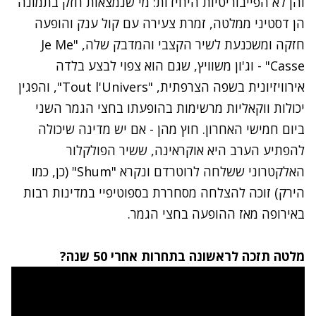
והן לא הפייבוריטיות היחידות: מי שנמצאות חזק בתמונה
הן דסטיני ממלטה, זמרת צעירה עם קול ענק והופעה
חזקה ומשכנעת לשיר הקצבי והמדבק שלה, "Je Me
Casse" - וג'ון משוויץ, שגם הוא צפוי לבצע בלדה
אירוויזיונית בשפה הצרפתית, "Tout l'Univers", והפגין
יכולות ווקאליות מרשימות בהופעתו בחצי הגמר השני
ביום חמישי האחרון. חוץ מהן - אם יש מדינה שיכולה
להפתיע הערב היא אוקראינה, ששיר הפולקלור
האלקטרוני ששלחה לרוטרדם ונקרא "Shum" (כן, כמו
הירק) זוכה להצלחה מסחררת בספוטיפיי במדינות רבות
באירופה מאז ההופעה בחצי הגמר.
מלטה תזכה לראשונה בתחרות אחרי 50 שנה?