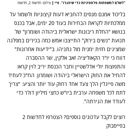
"לשלם למשפחות פלסטיניות כדי שיהגרו". פיי
|
צילום: חדשות 2, חדשות
בליכוד אמנם מנסים להחביא דעות קיצוניות ולשמור על
ממלכתיות לקראת הבחירות בעוד 20 ימים, אבל בכנס
בנושא "החלת ריבונות ישראלית ביהודה ושומרון" של
תנועת "נשים בירוק" התייצבו אמש כמה בכירים במפלגה
שמציגים חזית ימנית מול נתניהו. ב"ידיעות אחרונות"
דווח כי יו"ר הקאוליציה זאב אלקין, שר ההסברה
והתפוצות יולי אדלשטיין וחבר הכנסת יריב לוין קראו
להחיל את החוק הישראלי ביהודה ושומרון. הח"כ לעתיד
משה פייגלין הלך צעד אחד רחוק עוד יותר והציע: "צריך
לתת לכל משפחה ערבית ביו"ש כחצי מיליון דולר כדי
לעודד את הגירתה".
רוצים לקבל עדכונים נוספים? הצטרפו לחדשות 2
בפייסבוק