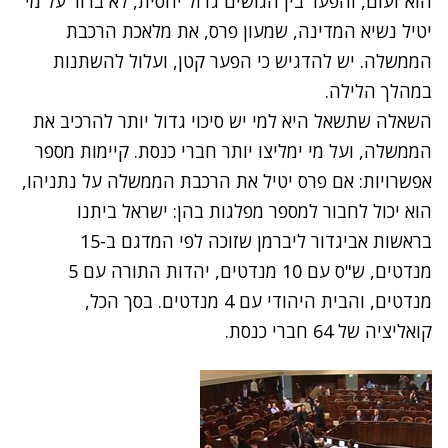
הוא זעום, והפער בין הגושים גדול יחסית, לא ברור על מי
יטיל נשיא המדינה, שמעון פרס, את מלאכת הרכבת
הממשלה. יש להדגיש כי הפער קטן, ועלול להשתנות
במהלך הלילה.
השאלה שתשאל היא למי יש סיכוי גדול יותר להרכיב את
הממשלה, ועל מי ימליצו יותר חברי כנסת. קיימות מספר
אפשרויות: אם פרס יטיל את הרכבת הממשלה על נתניהו,
הוא יכול לחבור למספר מפלגות בהן: ישראל ביתנו
בראשות אביגדור ליברמן שזוכה לפי המדגם ב-15
מנדטים, ש"ס עם 10 מנדטים, יהדות התורה עם 5
מנדטים, והבית היהודי עם 4 מנדטים. בסך הכל,
קואליציה של 64 חברי כנסת.