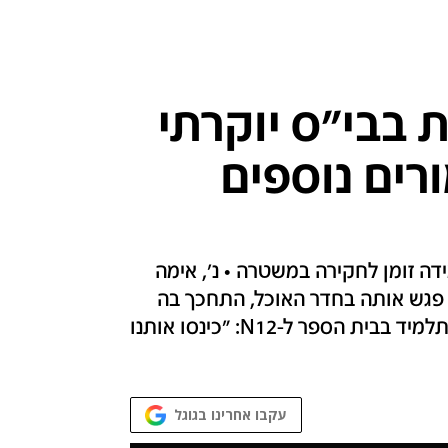
 בבי"ס יוקרתי
ורים נוספים
 זומן לחקירה במשטרה • נ', אימה
 פגש אותה בחדר האוכל, התחכך בה
ואמר לה: 'מתי את מזמינה אותי לחדר שלך?'" • תלמיד בבית הספר ל-N12: "כינסו אותנו
עקבו אחרינו בגוגל