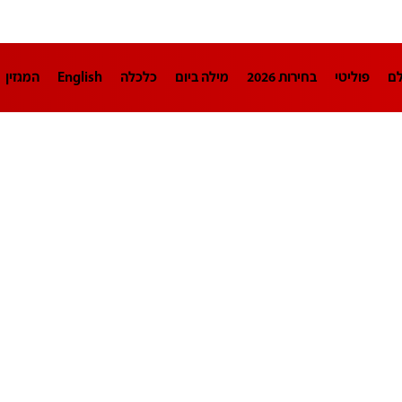
לם
פוליטי
בחירות 2026
מילה ביום
כלכלה
English
המגזין
חינוך
צרכנות
עיצוב ונדל"ן
TECH12
ספורט
פרשנות
בריאו
DA
תוכניות
דרושים חדשות 12
business