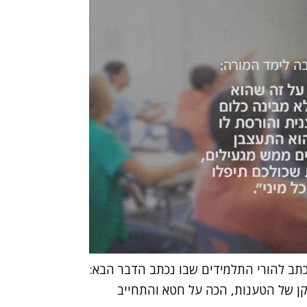
תב להורי התלמידים שבו נכתב הדבר הבא:
קן של הטענות, הכה על חטא והתחייב