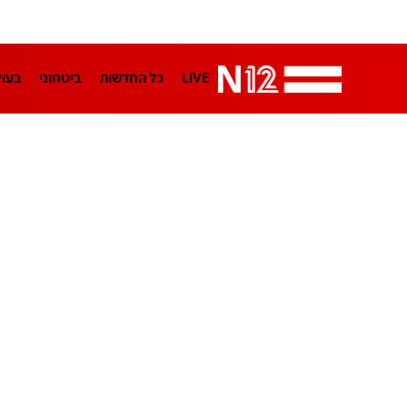
LIVE
כל החדשות
ביטחוני
בעו
LifeStyle
מדיני
בארץ
פלילי
הפודקאסטים
נוסבאום מקליד
TA