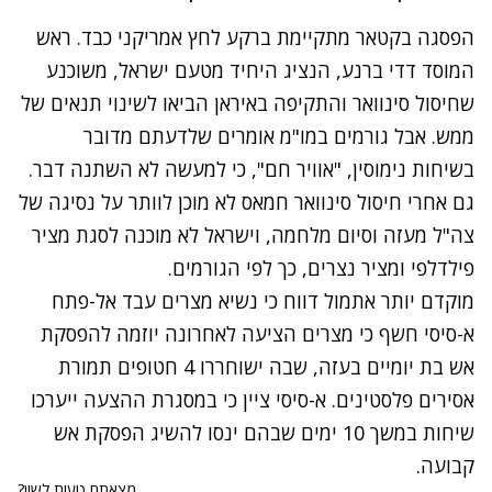
הפסגה בקטאר מתקיימת ברקע לחץ אמריקני כבד. ראש
המוסד דדי ברנע, הנציג היחיד מטעם ישראל, משוכנע
שחיסול סינוואר והתקיפה באיראן הביאו לשינוי תנאים של
ממש. אבל גורמים במו"מ אומרים שלדעתם מדובר
בשיחות נימוסין, "אוויר חם", כי למעשה לא השתנה דבר.
גם אחרי חיסול סינוואר חמאס לא מוכן לוותר על נסיגה של
צה"ל מעזה וסיום מלחמה, וישראל לא מוכנה לסגת מציר
פילדלפי ומציר נצרים, כך לפי הגורמים.
מוקדם יותר אתמול דווח כי נשיא מצרים עבד אל-פתח
א-סיסי
חשף כי מצרים הציעה לאחרונה יוזמה להפסקת
אש
בת יומיים בעזה, שבה ישוחררו 4 חטופים תמורת
אסירים פלסטינים. א-סיסי ציין כי במסגרת ההצעה ייערכו
שיחות במשך 10 ימים שבהם ינסו להשיג הפסקת אש
קבועה.
מצאתם טעות לשון?