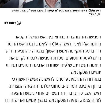
ראש הCIA, ראש המוסד, ראש ממשלת קטאר
|
צילום: אבשלום ששוני פלאש
90, רויטרס
דווחו לנו
הפגישה המצומצמת בדוחא בין ראש ממשלת קטאר
מוחמד אל-ת'אני, ראש ה-CIA וויליאם ברנס וראש המוסד
דדי ברנע התקיימה אמש (ראשון) במטרה להתניע מחדש
מו"מ לעסקת חטופים. מטרת הפגישה לנסות לקדם את
היוזמה המצרית, שלפיה ישוחררו ארבעה חטופים תמורת
יומיים הפסקת אש.
במהדורה המרכזית פרסמנו לראשונה אמש (ראשון) כי
בדיון הקבינט המדיני-ביטחוני עלתה ההצעה המצרית.
ראש השב"כ רונן בר חזר ממצרים אחרי גיבוש ההצעה.
לפי ההצעה, תהיה הפסקת אש במשך יומיים ואז ישוחררו