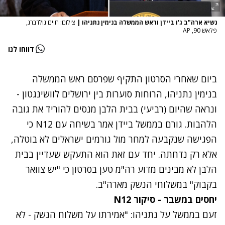
נשיא ארה"ב ג'ו ביידן וראש הממשלה בנימין נתניהו
|
צילום: חיים גולדברג,
פלאש 90, AP
דווחו לנו
ביום שאחרי הסרטון התקיף שפרסם ראש הממשלה
בנימין נתניהו, הרוחות סוערות בין ירושלים לוושינגטון -
ונראה שהיום (רביעי) בבית הלבן מנסים להוריד את גובה
הלהבות. גורם בממשל ביידן אמר בשיחה עם N12 כי
הפגישה שנקבעה למחר מול גורמים ישראלים לא בוטלה,
אלא רק נדחתה. יחד עם זאת הוא התעקש שעדיין בבית
הלבן לא מבינים מדוע רה"מ טען בסרטון כי "יש צוואר
בקבוק" במשלוחי הנשק מארה"ב.
יחסים במשבר - סיקור N12
זעם בממשל על נתניהו: "אמירתו על משלוח הנשק - לא