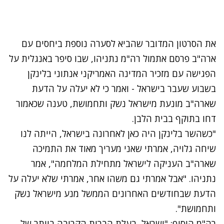
את הסרטון המדובר שהביא לסערה נוספת ביחסים עם
ארה"ב פרסם אתמול רה"מ נתניהו, שבו סיפר באנגלית על
הפגישה עם מזכיר המדינה האמריקני אנתוני בלינקן
בשבוע שעבר בישראל - ואמר כי לא יעלה על הדעת
שארה"ב מונעת מישראל נשק ותחמושת, טענה שכאמור
דחו בתוקף בבית הלבן.
"כשהשר בלינקן היה כאן לאחרונה בישראל, הייתה לנו
שיחה גלויה, אמרתי שאני מעריך מאוד את התמיכה
שארה"ב העניקה לישראל מתחילת המלחמה", אמר
נתניהו. "אבל אמרתי גם משהו אחר, אמרתי שלא יעלה על
הדעת שבחודשים האחרונים הממשל מנע מישראל נשק
ותחמושת".
רה"מ הוסיף: "ישראל, בעלת הברית הקרובה ביותר של