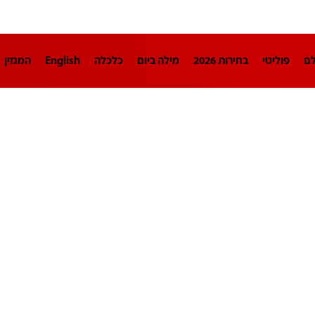
לם
פוליטי
בחירות 2026
מילה ביום
כלכלה
English
המגזין
חינוך
צרכנות
עיצוב ונדל"ן
TECH12
ספורט
פרשנות
בריאו
DA
תוכניות
דרושים חדשות 12
business