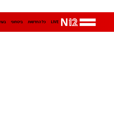
LIVE
כל החדשות
ביטחוני
בעו
LifeStyle
מדיני
בארץ
פלילי
הפודקאסטים
נוסבאום מקליד
TA