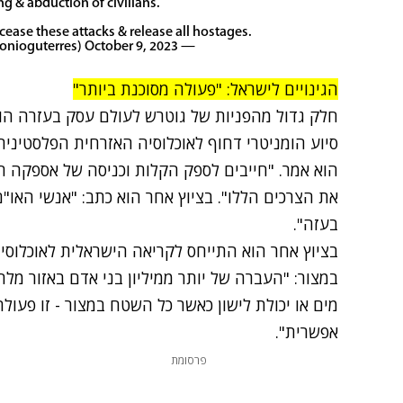
ng & abduction of civilians.
 cease these attacks & release all hostages.
October 9, 2023
— António Guterres (@antonioguterres)
הגינויים לישראל: "פעולה מסוכנת ביותר"
חלק גדול מהפניות של גוטרש לעולם עסק בעזרה הו
סיוע הומניטרי דחוף לאוכלוסיה האזרחית הפלסטינית
הוא אמר. "חייבים לספק הקלות וכניסה של אספקה ח
את הצרכים הללו". בציוץ אחר הוא כתב: "אנשי האו"ם
בעזה".
בציוץ אחר הוא התייחס לקריאה הישראלית לאוכלוסי
במצור: "העברה של יותר ממיליון בני אדם באזור מל
מים או יכולת לישון כאשר כל השטח במצור - זו פעול
אפשרית".
פרסומת