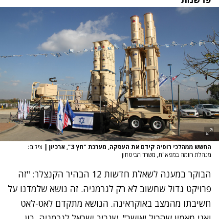
החשש ממהלכי רוסיה קידם את העסקה, מערכת "חץ 3", ארכיון
|
צילום:
מנהלת חומה במפא"ת, משרד הביטחון
הבוקר במענה לשאלת חדשות 12 הבהיר הקנצלר: "זה
פרויקט גדול שחשוב לא רק לגרמניה. זה נושא שלמדנו על
חשיבתו מהמצב באוקראינה. הנושא מתקדם לאט-לאט
ואני מאמין שהכול יאושר". שגריר ישראל לגרמניה, רון