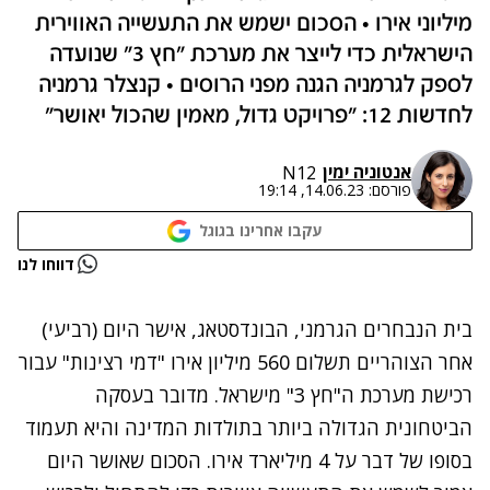
מיליוני אירו • הסכום ישמש את התעשייה האווירית
הישראלית כדי לייצר את מערכת "חץ 3" שנועדה
לספק לגרמניה הגנה מפני הרוסים • קנצלר גרמניה
לחדשות 12: "פרויקט גדול, מאמין שהכול יאושר"
אנטוניה ימין
N12
פורסם:
14.06.23, 19:14
עקבו אחרינו בגוגל
נתקלנו בבעיה
דווחו לנו
נסה שוב
בית הנבחרים הגרמני, הבונדסטאג, אישר היום (רביעי)
אחר הצוהריים תשלום 560 מיליון אירו "דמי רצינות" עבור
רכישת מערכת ה"חץ 3" מישראל. מדובר בעסקה
הביטחונית הגדולה ביותר בתולדות המדינה והיא תעמוד
בסופו של דבר על 4 מיליארד אירו. הסכום שאושר היום