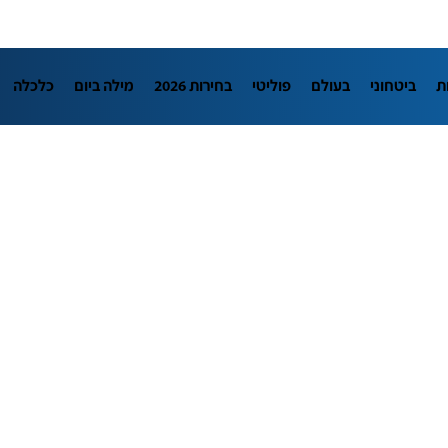
ת
ביטחוני
בעולם
פוליטי
בחירות 2026
מילה ביום
כלכלה
LifeStyle
מדיני
בארץ
פלילי
חינוך
צרכנות
עיצוב ונדל"ן
מדע וסביבה
הפודקאסטים
נוסבאום מקליד
DATA
תוכניות