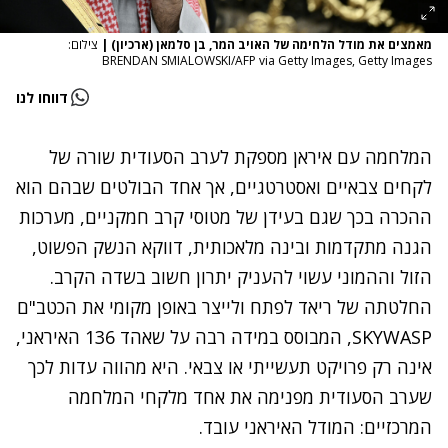
מאמצים את מודל הלחימה של האויב המר, בן סלמאן (ארכיון)
|
צילום:
BRENDAN SMIALOWSKI/AFP via Getty Images, Getty Images
דווחו לנו
המלחמה עם איראן מספקת לערב הסעודית שורה של
לקחים צבאיים ואסטרטגיים, אך אחד הבולטים שבהם הוא
ההכרה בכך שגם בעידן של מטוסי קרב חמקניים, מערכות
הגנה מתקדמות ובינה מלאכותית, דווקא הנשק הפשוט,
הזול וההמוני עשוי להעניק יתרון חשוב בשדה הקרב.
החלטתה של ריאד לפתח ולייצר באופן מקומי את הכטב"ם
SKYWASP, המבוסס במידה רבה על שאהד 136 האיראני,
אינה רק פרויקט תעשייתי או צבאי. היא מהווה עדות לכך
שערב הסעודית מפנימה את אחד מלקחי המלחמה
המרכזיים: המודל האיראני עובד.