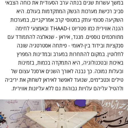
במשך עשרות שנים בנתה ערב הסעודית את כוחה הצבאי
סביב רכישת מערכות הנשק המתקדמות בעולם. היא
השקיעה סכומי עתק במטוסי קרב אמריקניים, במערכות
הגנה אווירית כמו פטריוט ו-THAAD ובאמצעי לחימה
מתוחכמים נוספים. מנגד, איראן - שנאלצה להתמודד עם
סנקציות ובידוד בין-לאומי - פיתחה אסטרטגיה שונה
לחלוטין. במקום להתחרות במערב ובמדינות המפרץ
באיכות ובטכנולוגיה, היא התמקדה בכמות, בזמינות
ובעלות נמוכה. כך נבנה לאורך השנים ארסנל עצום של
טילים וכטב"מים, שנועד לאפשר לאיראן לשחוק את יריביה
ולהטיל עליהם עלויות גבוהות גם ללא עליונות אווירית.