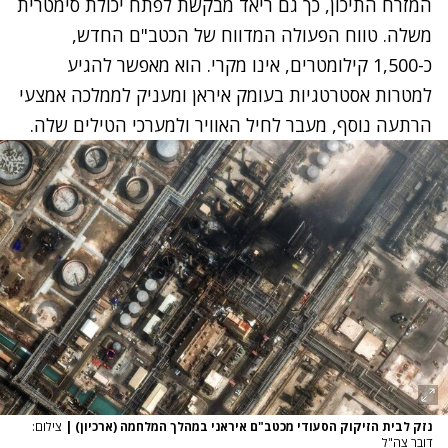
המזרח התיכון, כך גם ריאד מבקשת לפתח יכולת סימטרית
משלה. טווח הפעולה המדווח של הכטב"ם החדש,
כ-1,500 קילומטרים, אינו מקרי. הוא מאפשר להגיע
למטרות אסטרטגיות בעומק איראן ומעניק לממלכה אמצעי
הרתעה נוסף, מעבר לחיל האוויר ולמערכי הטילים שלה.
נזק לבית הזיקוק הסעודי מכטב"ם איראני במהלך המלחמה (ארכיון)
|
צילום:
דובר צה"ל