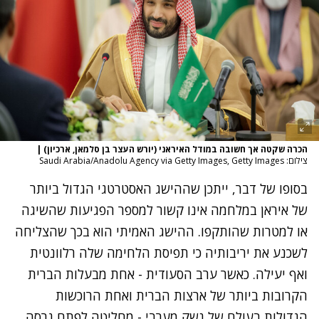
הכרה שקטה אך חשובה במודל האיראני (יורש העצר בן סלמאן, ארכיון)
|
צילום: Saudi Arabia/Anadolu Agency via Getty Images, Getty Images
בסופו של דבר, ייתכן שההישג האסטרטגי הגדול ביותר
של איראן במלחמה אינו קשור למספר הפגיעות שהשיגה
או למטרות שהותקפו. ההישג האמיתי הוא בכך שהצליחה
לשכנע את יריבותיה כי תפיסת הלחימה שלה רלוונטית
ואף יעילה. כאשר ערב הסעודית - אחת מבעלות הברית
הקרובות ביותר של ארצות הברית ואחת הרוכשות
הגדולות בעולם של נשק מערבי - מחליטה לפתח גרסה