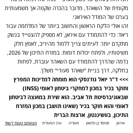
מקומית של השאהד, מדובר בהכרה שקטה אך משמעותית
בערכו של המודל האיראני.
זהו אולי הלקח הראשון והחשוב ביותר של המלחמה עבור
ריאד: כדי להתמודד עם איראן, לא מספיק להצטייד בנשק
מתקדם יותר. לעיתים צריך ללמוד מהיריב, לאמץ חלק
משיטותיו, ולפתח יכולות דומות. במזרח התיכון של 2026,
נדמה שהדרך להתמודד עם השאהד עוברת, לפחות
בחלקה, דרך בניית "שאהד סעודי" משלך.
>>> ד"ר יואל גוז'נסקי הוא מומחה למדינות המפרץ
וחוקר בכיר במכון למחקרי ביטחון לאומי (INSS)
שבאוניברסיטת תל אביב. הוא שירת במועצה לביטחון
לאומי והוא חוקר בכיר (שאינו תושב) במכון המזרח
התיכון, בוושינגטון, ארצות הברית
מצאתם טעות לשון?
איראן
מוחמד בן סלמאן
סעודיה
ערב הסעודית