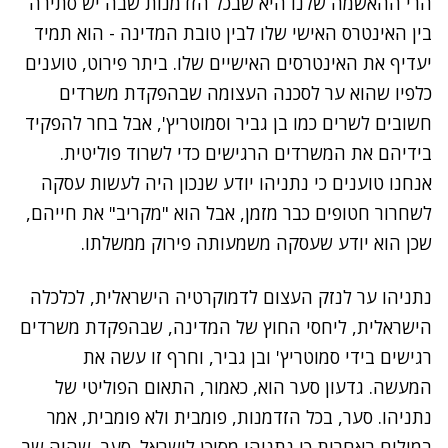
הרי ההאשמה שלנו היא שבכל הזדמנות שבה יש סתירה
בין האינטרס האישי שלו לבין טובת המדינה - הוא תמיד
יעדיף את האינטרסים האישיים שלו. ביתר פירוט, טוענים
כלפיו שהוא ער לסכנה העצומה שבהפקדת משרדים
חשובים לשרים כמו בן גביר וסמוטריץ', אבל בחר להפקיד
בידיהם את המשרדים הרגישים כדי לשרוד פוליטית.
אנחנו טוענים כי נתניהו יודע שנכון היה לעשות עסקה
לשחרור חטופים כבר מזמן, אבל הוא "מקריב" את חייהם,
שכן הוא יודע שעסקה משמעותה פירוק ממשלתו.
נתניהו ער לנזק העצום לדמוקרטיה הישראלית, לכלכלה
הישראלית,
ליחסי החוץ של המדינה
, שבהפקדת משרדים
רגישים בידי סמוטריץ' ובן גביר, וחרף זו עשה את
המעשה. גדעון סער הוא, כאמור, התאום הפוליטי של
נתניהו. סער, בכל הזדמנות, פומבית ולא פומבית, אמר
במילים באחרות כי נתניהו מסוכן לישראל. סער, שהיה שר