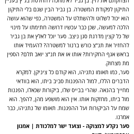
הצחקתם את לוין. בן גביר לא מחכה להחלטת בג"ץ בעניין
התיקון לפקודת המשטרה. בן גביר הבין שגם בלי התיקון
הוא יכול לשלוט ולהשתלט על המשטרה, כפי שהוא עושה
הלכה למעשה, שכן כבר עכשיו דרושה חתימתו על מינוי
של כל קצין מדרגת סגן ניצב. סער יוכל לאלץ את בן גביר
להחזיר את תנ"צ כורש ברנור למשטרה? להעמיד אותו
בראש אגף החקירות? אותו או את תנ"צ יואב תלם? הספין
מת מצחוק.
סער, כמו תאומו נתניהו, הוא קודם כל ציניקן. למקרא
הדברים הללו, למול ההפגנות סביב ביתו, הוא בוודאי
מחייך בהנאה. שהרי בבייס שלו, ביקורות שכאלו, הפגנות
מול ביתו, מחזקות אותו. אין הוא מושפע מהן, להפך. הוא
שמח על הביקורות ועל ההפגנות. תאומו של נתניהו, כבר
אמרנו.
סער נקלע למצוקה - וצועד ישר למלכודת | אמנון