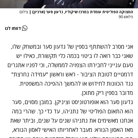
המצוקה הפוליטית עומדת במרכז שיקוליו, גדעון סער (ארכיון)
|
צילום:
פלאש 90
דווחו לנו
אני מסרב להשתתף
בספין של גדעון סער
ובמשחק שלו,
שאני כבר רואה לו ביטוי בכמה כלי תקשורת, כאילו יש
טעם ענייני לחבירתו הצפויה לממשלה, וכי לפניו אתגרים
דרמטיים לטובת הציבור - ראש וראשון "עמידה נחרצת"
נגד הכוונות לחידוש או להמשך ההפיכה המשפטית.
מדובר בספין ריק מתוכן.
גדעון סער הוא אופורטוניסט וציניקן. במובן מסוים, סער
הוא התאום הפוליטי של נתניהו, עד כדי כך. שהרי במה
אנחנו מאשימים את נתניהו שנים על שנים, וביתר שאת
מאז האסון הנורא: מעבר לאחריותו האישי לאסון הנורא,