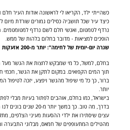
כשהייתי ילד, הקריאו לי לראשונה אודות העיר חלם 
כיצד עיר שכל תושביה כסילים גמורים שורדת מיום לי
נרדף לטמטום, ואנשי חלם לשם נרדף למטומטמים. מא
הופכים למציאות - מדובר בחלום בלהות של ממש.
שגרה יום-יומית של לחימה": יותר מ-200 אזעקות בדרום מאז חזרת התושבים לשדרות
בחלם, למשל, כל מי שמבקש לחצות את הגשר מעל הנה
תוך המים הקפואים. במקום לתקן את הגשר, חכמי חלם
ברור, כך כל מי שיפול מהגשר ויפצע, יזכה לטיפול המ
יותר.
בישראל, כמו בחלם, אוהבים לפתור בעיות מבלי לפתו
בדרך, מה טוב. כך במשך יות
עצים שיסתירו את ילדי ההסעות מעיני הצלפים, מתקצ
מהטילים המתעופפים של חמאס, מבלוני התבערה ומיר