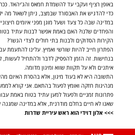
באופן רציף ועקבי עד להשמדת חמאס והג’יהאד. ככה 
כדי להדגיש את האבסורד שבמצב, ניתן לשאול מה יק
במדינה שבה כל צעד ושעל מוגן מפני איומים חיצוני
והפחדים שלנו? האם באמת אפשר לבנות עתיד בטוח 
הקירות הסדוקים ולבנות בתי חולים לצדי הגשר?
הפתרון חייב להיות שורשי ואמיץ. עלינו להתעמת עם
בנחישות. זה הזמן להפסיק לדבר ולהתחיל לעשות, ל
איתנים ולא על תקוות שווא ומיגון מדומה.
התשובה היא לא בעוד מיגון, אלא בהסרת האיום מהש
מנהיגות חזקה ואומץ לפעול בהתאם. אני קורא לממ
פתרונות זמניים ולפעול למען עתיד בטוח באמת עבור
שאנו לא חיים בחלם מודרנית, אלא במדינה שמגנה 
>>> אלון דוידי הוא ראש עיריית שדרות