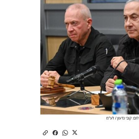
לום: קובי גדעון / לע"מ