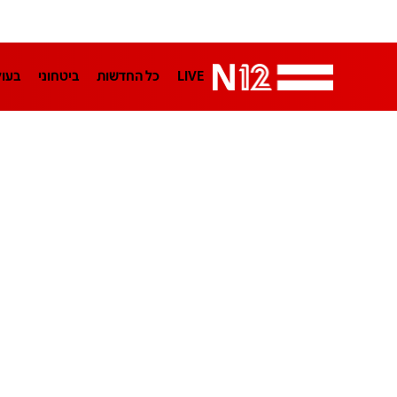
LIVE
כל החדשות
ביטחוני
בעו
LifeStyle
מדיני
בארץ
פלילי
הפודקאסטים
נוסבאום מקליד
TA