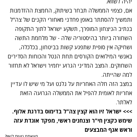
יהיה לשווא.
אם, כצפוי הממשלה תבחר בשיתוק, החמצת ההזדמנות
ותמשיך להסתתר באופן פחדני מאחורי הקנים של צה"ל
בנתיב הניצחון המופרך, תשקע ישראל לתוך התקופה
השחורה ביותר בהיסטוריה שלה - של מלחמת התשה
ושחיקה אין סופית שתפגע קשות בביטחון, בכלכלה,
באנשי המילואים הקורסים תחת הנטל והכוחות הסדירים
השחוקים. המצב המדיני הגרוע יחמיר וישראל לא תחזור
למה שהייתה.
במצב הזה חלה האחריות על גלנט ועל מי שיש לו עדיין
אחריות לאומית להפיל את הממשלה הגרועה הזאת
לאלתר.
>>> ישראל זיו הוא קצין צה"ל בדימוס בדרגת אלוף.
שימש כקצין חי"ר וצנחנים ראשי, מפקד אוגדת עזה
וראש אגף המבצעים
מצאתם טעות לשון?