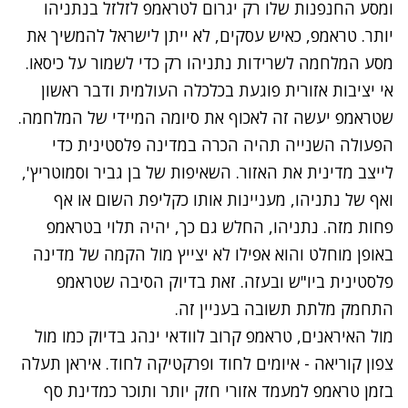
ומסע החנפנות שלו רק יגרום לטראמפ לזלזל בנתניהו
יותר. טראמפ, כאיש עסקים, לא ייתן לישראל להמשיך את
מסע המלחמה לשרידות נתניהו רק כדי לשמור על כיסאו.
אי יציבות אזורית פוגעת בכלכלה העולמית ודבר ראשון
שטראמפ יעשה זה לאכוף את סיומה המיידי של המלחמה.
הפעולה השנייה תהיה הכרה במדינה פלסטינית כדי
לייצב מדינית את האזור. השאיפות של בן גביר וסמוטריץ',
ואף של נתניהו, מעניינות אותו כקליפת השום או אף
פחות מזה. נתניהו, החלש גם כך, יהיה תלוי בטראמפ
באופן מוחלט והוא אפילו לא יצייץ מול הקמה של מדינה
פלסטינית ביו"ש ובעזה. זאת בדיוק הסיבה שטראמפ
התחמק מלתת תשובה בעניין זה.
מול האיראנים, טראמפ קרוב לוודאי ינהג בדיוק כמו מול
צפון קוריאה - איומים לחוד ופרקטיקה לחוד. איראן תעלה
בזמן טראמפ למעמד אזורי חזק יותר ותוכר כמדינת סף