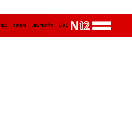
LIVE
כל החדשות
ביטחוני
בעו
LifeStyle
מדיני
בארץ
פלילי
הפודקאסטים
נוסבאום מקליד
TA