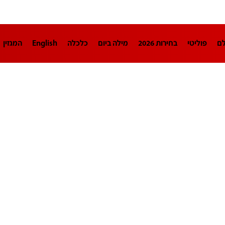
לם
פוליטי
בחירות 2026
מילה ביום
כלכלה
English
המגזין
חינוך
צרכנות
עיצוב ונדל"ן
TECH12
ספורט
פרשנות
בריאו
DA
תוכניות
דרושים חדשות 12
business