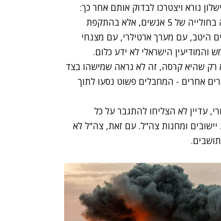
ון נורא ויצטרכו לבדוק אותם אחר כך:
הראשון, כמובן, הוא העניין המודיעיני - לא מדובר פה בחולייה של 5 אנשים, אלא בהתקפת
ם היטב, עם מערך ארטילרי, עם מצנחי
 והמודיעין הישראלי לא ידע כלום.
 רק שהיא קרסה, זה לא נראה שמישהו בצד
ים אחרים - המחבלים פשוט נסעו לתוך
י, עדיין לא הצליחו להתגבר על כל
המחבלים. את זה אומנם אפשר להבין כי מדובר ב-22 יישובים ומחנות צה"ל. עם זאת, צה"ל לא
תושבים.