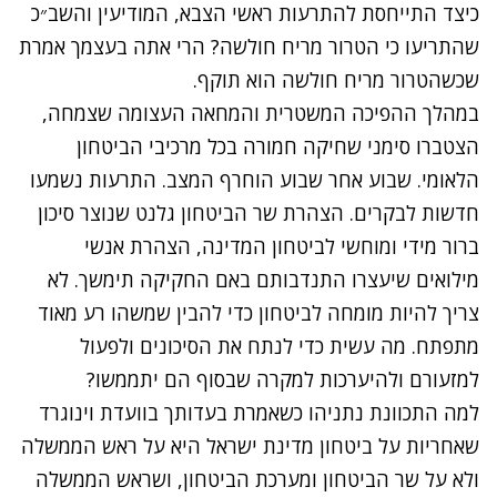
כיצד התייחסת להתרעות ראשי הצבא, המודיעין והשב״כ
שהתריעו כי הטרור מריח חולשה? הרי אתה בעצמך אמרת
שכשהטרור מריח חולשה הוא תוקף.
במהלך ההפיכה המשטרית והמחאה העצומה שצמחה,
הצטברו סימני שחיקה חמורה בכל מרכיבי הביטחון
הלאומי. שבוע אחר שבוע הוחרף המצב. התרעות נשמעו
חדשות לבקרים. הצהרת שר הביטחון גלנט שנוצר סיכון
ברור מידי ומוחשי לביטחון המדינה, הצהרת אנשי
מילואים שיעצרו התנדבותם באם החקיקה תימשך. לא
צריך להיות מומחה לביטחון כדי להבין שמשהו רע מאוד
מתפתח. מה עשית כדי לנתח את הסיכונים ולפעול
למזעורם ולהיערכות למקרה שבסוף הם יתממשו?
למה התכוונת נתניהו כשאמרת בעדותך בוועדת וינוגרד
שאחריות על ביטחון מדינת ישראל היא על ראש הממשלה
ולא על שר הביטחון ומערכת הביטחון, ושראש הממשלה