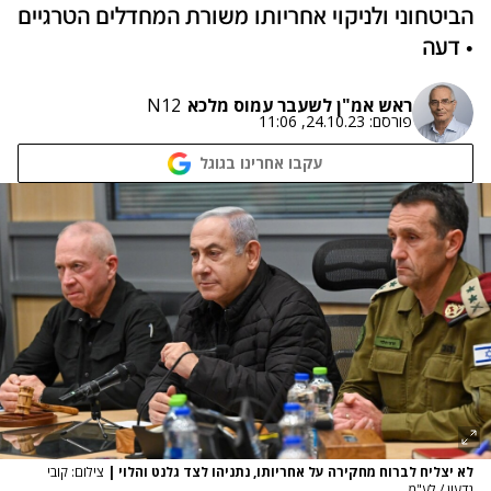
הביטחוני ולניקוי אחריותו משורת המחדלים הטרגיים
• דעה
ראש אמ"ן לשעבר עמוס מלכא
N12
פורסם:
24.10.23, 11:06
עקבו אחרינו בגוגל
לא יצליח לברוח מחקירה על אחריותו, נתניהו לצד גלנט והלוי
|
צילום: קובי
גדעון / לע"מ