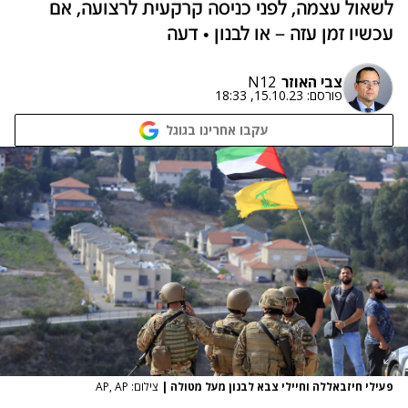
לשאול עצמה, לפני כניסה קרקעית לרצועה, אם
עכשיו זמן עזה – או לבנון • דעה
צבי האוזר
N12
פורסם:
15.10.23, 18:33
עקבו אחרינו בגוגל
פעילי חיזבאללה וחיילי צבא לבנון מעל מטולה
|
צילום: AP, AP