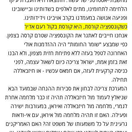
הלחימה לתחומינו, מתים לאלפים בשדותינו וביישובינו
ופגיעה אנושה במעמדנו בקרב אויבינו וידידותינו.
כשקונספציה קורסת, היא קורסת בקול רעם אדיר
אנחנו חייבים לאתגר את הקונספציה שטרם קרסה בצפון.
כפי שמבצע "שומר החומות" היה ההזדמנות אולי
האחרונה לטפל בעזה ללא פתיחת חזית מצפון, ולא הבנו
זאת בזמן אמת, ישראל צריכה כיום לשאול עצמה, לפני
כניסה קרקעית לעזה, אם חמאס עכשיו - או חיזבאללה
תחילה.
המערכת צריכה לבחון את סבירות ההנחה שבמועד הבא
שניאלץ לעמוד מול חיזבאללה תהיה זו כבר מלחמה אחרת
לגמרי, מלחמה מול חיזבאללה ואיראן, במעורבות ישירה
ופעילה. האם זו תהיה מלחמה מול איראן, עם אי-ודאות
גרעינית על כל משמעותו של משפט זה? האם האמריקנים