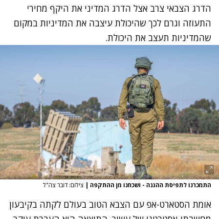
הדרג הצבאי צרב אצל הדרג המדיני את היקף מחירי
התעוזה וגרם לכך שהיכולת עיצבה את המדיניות במקום
שהמדיניות תעצב את היכולת.
התמכרנו לתפיסת ההגנה - ושכחנו מן ההתקפה
|
צילום: דובר צה"ל
אומת הסטארט-אפ עם הצבא הטוב בעולם לקתה בקיבעון
מחשבתי-אסטרטגי של עשור. התוצאה היא העברת עיקר