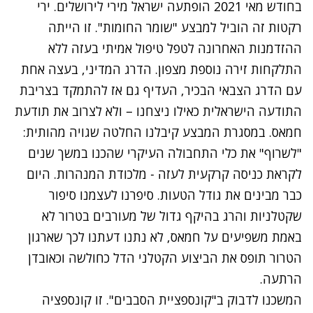
בחודש מאי 2021 הופתעה ישראל מירי לירושלים. ירי
רקטות זה הוביל למבצע "שומר החומות". זו הייתה
ההזדמנות האחרונה לטפל טיפול אמיתי בעזה ללא
התלקחות זירה נוספת מצפון. הדרג המדיני, בעצה אחת
עם הדרג הצבאי הבכיר, העדיף גם אז להתמקד בצריבת
התודעה הישראלית כאילו ניצחנו – ולא לצרוב את תודעת
חמאס. במסגרת המבצע קיבלנו החלטה שגויה מהותית:
"לשרוף" את כלי התחבולה העיקרי שהכנו במשך שנים
לקראת כניסה קרקעית לעזה - מלכודת המנהרות. היום
כבר מבינים את גודל הטעות. סיפרנו לעצמנו סיפור
שקטלניות והרג בהיקף גדול של מעורבים בטרור לא
באמת משפיעים על חמאס, לא נתנו דעתנו לכך שארגון
הטרור תופס את הביצוע הקטלני הדל כחולשה וכאובדן
הרתעה.
המשכנו לדבוק ב"קונספציית הסבבים". זו קונספציה