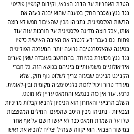
הטלת האחריות על הדרג הצבאי, וקידום קמפיין פוליטי
נגד גנץ (שכבר החל) בטענה שהוא יבנה בעזה את
הרשות הפלסטינית. נתניהו מבין שהציבור ממש לא רוצה
אותו, אבל רוצה מדינה פלסטינית על חורבות עזה עוד
פחות. גם בעבר ידע לנטרל את האיבה האישית כלפיו
בטענה שהאלטרנטיבה גרועה יותר. המערכה הפוליטית
נגד גנץ מכוערת במיוחד, בהתחשב בעובדה שאין פערים
אידיאולוגיים משמעותיים ביניהם בנושא הזה. כל חברי
הקבינט מבינים שבעזה צריך לשלוט גוף חזק, שלא
מעודד טרור ויכול לזכות בלגיטימציה מקומית ובין-לאומית.
כרגע, עוד אין כזה בנמצא והחמאס עדיין לא מוטט.
השלב הרביעי והאחרון הוא הניסיון להביא קבלות מדיניות
וצבאיות - נתניהו מבין היטב שהפעם, המילים המפוצצות
שלו על השמדת חמאס כבר לא יעשו רושם על אף אחד.
במישור הצבאי, הוא יקווה שצה״ל יצליח להביא את ראשו