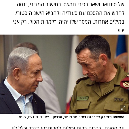
של סינוואר ושאר בכירי חמאס. במישור המדיני, ינסה
לחדש את ההסכם עם סעודיה ולהביא הישג היסטורי.
במילים אחרות, המסר שלו יהיה: "למרות הכול, רק אני
יכול".
האשמה תודבק לדרג הצבאי יותר ויותר, ארכיון
|
צילום: חיים צח, לע"מ
אך הפעם, דברים רבים יכולים להשתבש בדרך וכלל לא