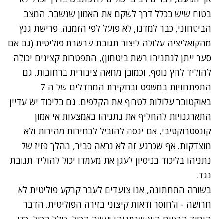
בטוח שיש בכלל דרך לשקם את האמון שנשבר. המצב
הביטחוני, כבר למדנו, לא פועל לפי הזמנה. פרישת גנץ
מהקואליציה עלולה ליצור תגובת שרשרת פוליטית (גם אם
סער ייתן לנתניהו רשת ביטחון), התפטרות קצינים יכולה
להוליד לחץ נוסף, וכמובן מחאה ציבורית ברחובות. גם
התפתחויות במשפט ובחקירת המחדלים של ה-7
באוקטובר עלולות לטרוף את הקלפים. גם בליכוד יש עדיין
התארגנויות להחליף את נתניהו באמצעות אי אמון
קונסטרוקטיבי, אם ינסה להוביל לבחירות מהירות ולא
מוצדקות. אף שכרגע זה לא נראה סביר, מהלך פזיז של
נתניהו בליכוד בניסיון לעגן את מעמדו יכול להוליד תגובת
נגד.
בשורה התחתונה, אנו צועדים לעבר קרקע פוליטית לא
חרושה - ולחוסר ודאות קיצוני בזירה הפוליטית. הדבר
היחיד הבטוח הוא שנתניהו יעשה הכול, כולל הכול, כדי