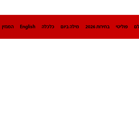
לם
פוליטי
בחירות 2026
מילה ביום
כלכלה
English
המגזין
חינוך
צרכנות
עיצוב ונדל"ן
TECH12
ספורט
פרשנות
בריאו
DA
תוכניות
דרושים חדשות 12
business