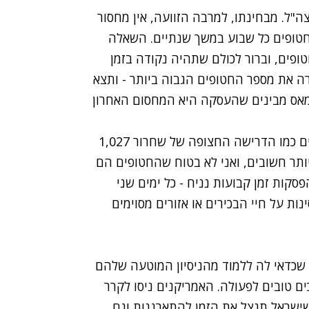
ל. מבחינתו, למרבה הזוועה, אין מחסור
 חטופים כל שבוע במשך שנתיים. השאלה
ופים, וברור לכולם שתהיה נקודה בזמן
 את מספר החטופים הגבוה ביותר - ותצא
מאס מבינים שהעסקה היא המחסום האחרון
השמים הם הגבול. התרגלנו לחשוב עד היום במונחים כמו הדרישה החצופה של שחרור 1,027
תר חשובים, ואני לא בטוח שהחטופים הם
קות זמן קבועות נניח - כל ימים שני
ת על חיי הבכירים או אזורים מסוימים
שכדאי לה ללמוד מהניסיון המוטעה שלהם
ים טובים לפעולה. האמריקנים ניסו לקרר
ישראל תנצל את הזמן להתארגנות וגם