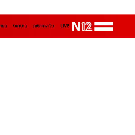
LIVE
כל החדשות
ביטחוני
בעו
LifeStyle
מדיני
בארץ
פלילי
הפודקאסטים
נוסבאום מקליד
TA