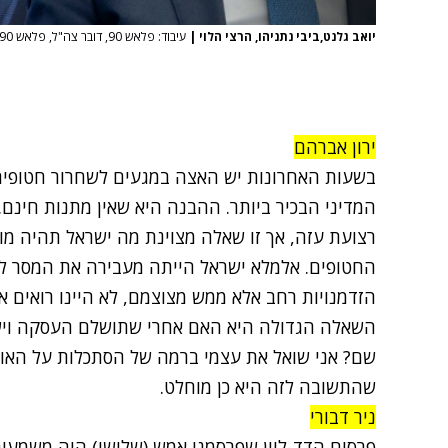
יואב גלנט,ביבי נתניהו, הרצי הלוי
|
עיבוד: פלאש 90, דובר צה"ל, פלאש 90, דובר צה"ל
ירון אברהם
בשעות האחרונות יש האצה במגעים לשחרור חטופים
המדיני הבכיר ביותר. ההבנה היא שאין מתנות חינם.
רצועת עזה, אך זו שאלה מצוינת מה ישראל תהיה מו
החטופים. אלמלא ישראל הייתה מעבירה את המסר לא
הזדמנויות רחב אלא ממש מצוצמם, לא היינו רואים
השאלה הגדולה היא האם אחרי שתושלם העסקה וישוב
שם? אני שואל את עצמי ברמה של הסתכלות על האומה
שהתשובה לזה היא כן מוחלט.
ניר דבורי
פרסום הדד-ליין שפרסמנו אמש (שלישי) היה משמעו