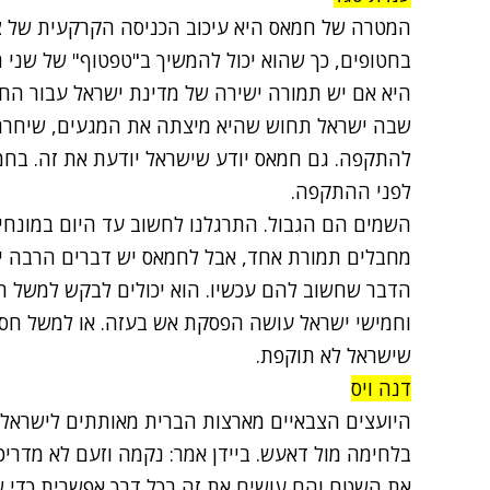
המטרה של חמאס היא עיכוב הכניסה הקרקעית של צה"
בחטופים, כך שהוא יכול להמשיך ב"טפטוף" של שני
היא אם יש תמורה ישירה של מדינת ישראל עבור החט
שבה ישראל תחוש שהיא מיצתה את המגעים, שיחררה
להתקפה. גם חמאס יודע שישראל יודעת את זה. בח
לפני ההתקפה.
מחבלים תמורת אחד, אבל לחמאס יש דברים הרבה יו
הדבר שחשוב להם עכשיו. הוא יכולים לבקש למשל הפס
וחמישי ישראל עושה הפסקת אש בעזה. או למשל חסינו
שישראל לא תוקפת.
דנה ויס
היועצים הצבאיים מארצות הברית מאותתים לישראל 
בלחימה מול דאעש. ביידן אמר: נקמה וזעם לא מדריכ
את השטח והם עושים את זה בכל דרך אפשרית כדי ש