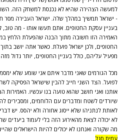
למעשה הצהירה שהיא לא נכנסת למשחק הזה. השורה
- ישראל תמשיך במהלך שלה. ישראל העבירה מסר חד
בעניין עסקת החטופים. אתם תעשו אותו - מה טוב, 
האמירה הזו חשובה מתוך הבנה שהפעלת הלחץ במהל
החטופים, ולכן ישראל פועלת. כאשר אתה יושב בתוך
מפעיל עליהם, כולל בעניין החטופים, יותר גדול מזה
מכל הגורמים שאני מדבר איתם אני שומע שלא ימסמס
לפועל. הצד השני חייב להבין שישראל הפסיקה לשח
אותנו ואני חושב שהוא טועה בנו עכשיו. האמירות ה
שיורדים לשטח ומדברים עם הלוחמים, ומסבירים להם 
לאותת לנתניהו שלא ייסוג אחורה ולא יהסס. יש דבר
לא יכולה לצאת מהאירוע הזה בלי לעמוד ביעדים שה
מה שקורה ואנחנו לא יכולים להיות הישראלים שהיינו עד ה-6 ב
עמית סגל