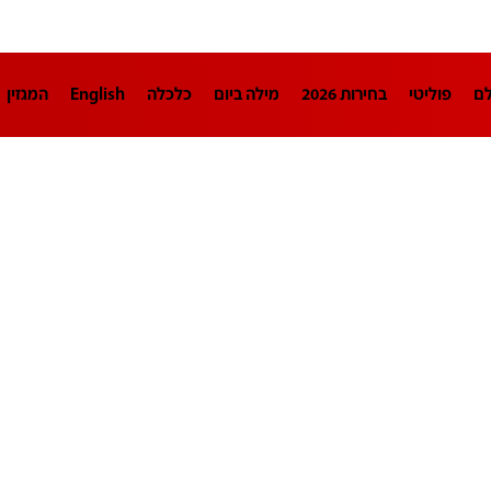
לם
פוליטי
בחירות 2026
מילה ביום
כלכלה
English
המגזין
חינוך
צרכנות
עיצוב ונדל"ן
TECH12
ספורט
פרשנות
בריאו
DA
תוכניות
דרושים חדשות 12
business