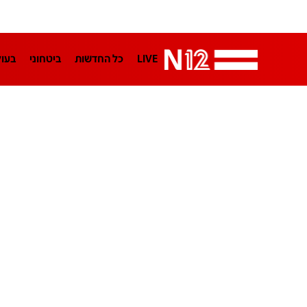
LIVE
כל החדשות
ביטחוני
בעו
LifeStyle
מדיני
בארץ
פלילי
הפודקאסטים
נוסבאום מקליד
TA