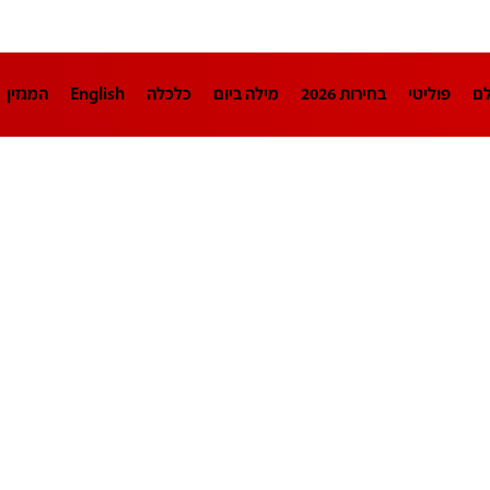
לם
פוליטי
בחירות 2026
מילה ביום
כלכלה
English
המגזין
חינוך
צרכנות
עיצוב ונדל"ן
TECH12
ספורט
פרשנות
בריאו
DA
תוכניות
דרושים חדשות 12
business