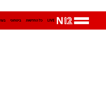
LIVE
כל החדשות
ביטחוני
בעו
LifeStyle
מדיני
בארץ
פלילי
הפודקאסטים
נוסבאום מקליד
TA