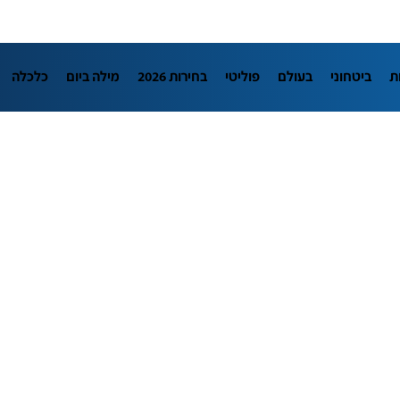
ת
ביטחוני
בעולם
פוליטי
בחירות 2026
מילה ביום
כלכלה
L
מדיני
בארץ
פלילי
חינוך
צרכנות
עיצוב ונדל"ן
TECH12
יבה
הפודקאסטים
נוסבאום מקליד
DATA
תוכניות
דרושים חדשו