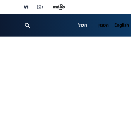
English
המגזין
הכול
ספורט
פרשנות
ת 12
business