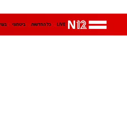
LIVE
כל החדשות
ביטחוני
בעו
LifeStyle
מדיני
בארץ
פלילי
הפודקאסטים
נוסבאום מקליד
TA