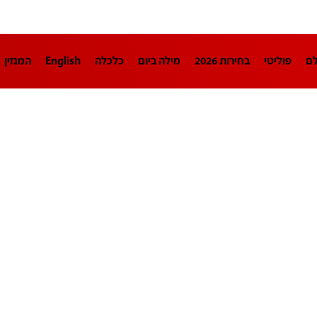
לם
פוליטי
בחירות 2026
מילה ביום
כלכלה
English
המגזין
חינוך
צרכנות
עיצוב ונדל"ן
TECH12
ספורט
פרשנות
בריאו
DA
תוכניות
דרושים חדשות 12
business