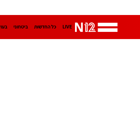
LIVE
כל החדשות
ביטחוני
בעו
LifeStyle
מדיני
בארץ
פלילי
הפודקאסטים
נוסבאום מקליד
TA