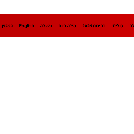
לם
פוליטי
בחירות 2026
מילה ביום
כלכלה
English
המגזין
חינוך
צרכנות
עיצוב ונדל"ן
TECH12
ספורט
פרשנות
בריאו
DA
תוכניות
דרושים חדשות 12
business