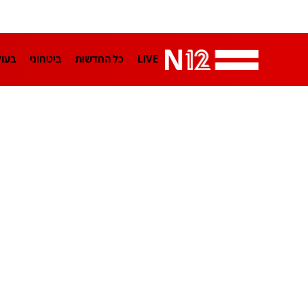
LIVE
כל החדשות
ביטחוני
בעו
LifeStyle
מדיני
בארץ
פלילי
הפודקאסטים
נוסבאום מקליד
TA