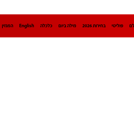
לם
פוליטי
בחירות 2026
מילה ביום
כלכלה
English
המגזין
חינוך
צרכנות
עיצוב ונדל"ן
TECH12
ספורט
פרשנות
בריאו
DA
תוכניות
דרושים חדשות 12
business