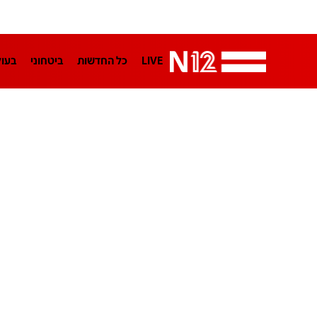
LIVE
כל החדשות
ביטחוני
בעו
LifeStyle
מדיני
בארץ
פלילי
הפודקאסטים
נוסבאום מקליד
TA