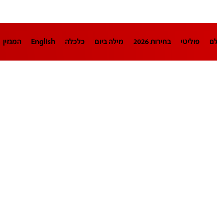
לם
פוליטי
בחירות 2026
מילה ביום
כלכלה
English
המגזין
חינוך
צרכנות
עיצוב ונדל"ן
TECH12
ספורט
פרשנות
בריאו
DA
תוכניות
דרושים חדשות 12
business