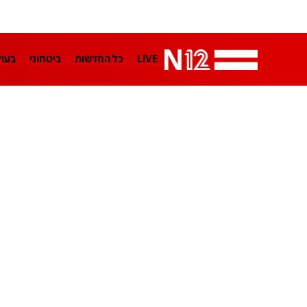
LIVE
כל החדשות
ביטחוני
בעו
LifeStyle
מדיני
בארץ
פלילי
הפודקאסטים
נוסבאום מקליד
TA