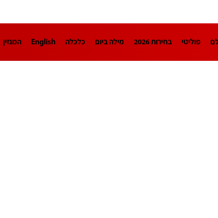
לם
פוליטי
בחירות 2026
מילה ביום
כלכלה
English
המגזין
חינוך
צרכנות
עיצוב ונדל"ן
TECH12
ספורט
פרשנות
בריאו
DA
תוכניות
דרושים חדשות 12
business