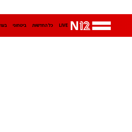
LIVE
כל החדשות
ביטחוני
בעו
LifeStyle
מדיני
בארץ
פלילי
הפודקאסטים
נוסבאום מקליד
TA