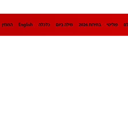
לם
פוליטי
בחירות 2026
מילה ביום
כלכלה
English
המגזין
חינוך
צרכנות
עיצוב ונדל"ן
TECH12
ספורט
פרשנות
בריאו
DA
תוכניות
דרושים חדשות 12
business