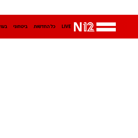
LIVE
כל החדשות
ביטחוני
בעו
LifeStyle
מדיני
בארץ
פלילי
הפודקאסטים
נוסבאום מקליד
TA