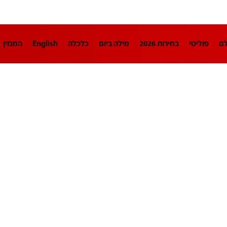
לם
פוליטי
בחירות 2026
מילה ביום
כלכלה
English
המגזין
חינוך
צרכנות
עיצוב ונדל"ן
TECH12
ספורט
פרשנות
בריאו
DA
תוכניות
דרושים חדשות 12
business