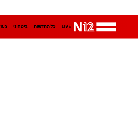
LIVE
כל החדשות
ביטחוני
בעו
LifeStyle
מדיני
בארץ
פלילי
הפודקאסטים
נוסבאום מקליד
TA