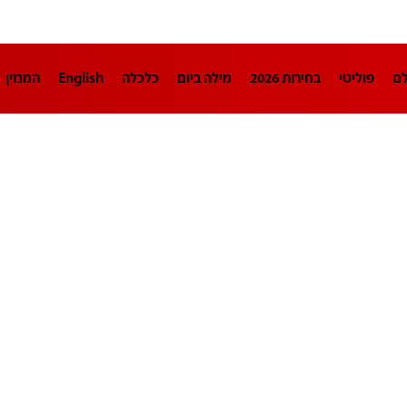
לם
פוליטי
בחירות 2026
מילה ביום
כלכלה
English
המגזין
חינוך
צרכנות
עיצוב ונדל"ן
TECH12
ספורט
פרשנות
בריאו
DA
תוכניות
דרושים חדשות 12
business