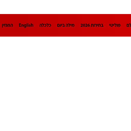
לם
פוליטי
בחירות 2026
מילה ביום
כלכלה
English
המגזין
חינוך
צרכנות
עיצוב ונדל"ן
TECH12
ספורט
פרשנות
בריאו
DA
תוכניות
דרושים חדשות 12
business