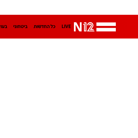
LIVE
כל החדשות
ביטחוני
בעו
LifeStyle
מדיני
בארץ
פלילי
הפודקאסטים
נוסבאום מקליד
TA