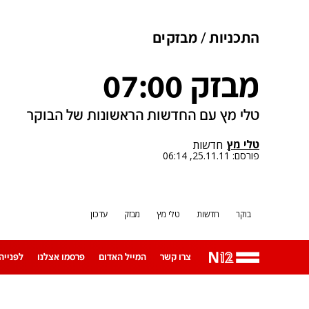
התכניות
מבזקים
מבזק 07:00
טלי מץ עם החדשות הראשונות של הבוקר
טלי מץ
חדשות
פורסם:
25.11.11, 06:14
בוקר
חדשות
טלי מץ
מבזק
עדכון
צרו קשר
המייל האדום
פרסמו אצלנו
לפנייה ב-App