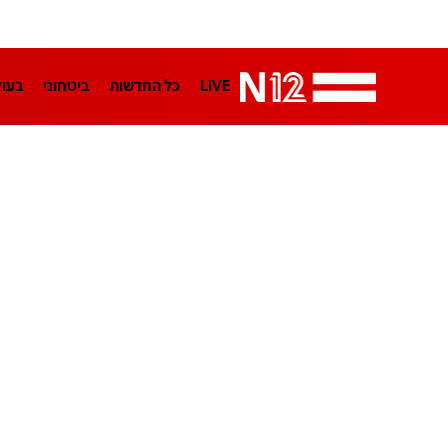
LIVE
כל החדשות
ביטחוני
בעו
LifeStyle
מדיני
בארץ
פלילי
הפודקאסטים
נוסבאום מקליד
TA