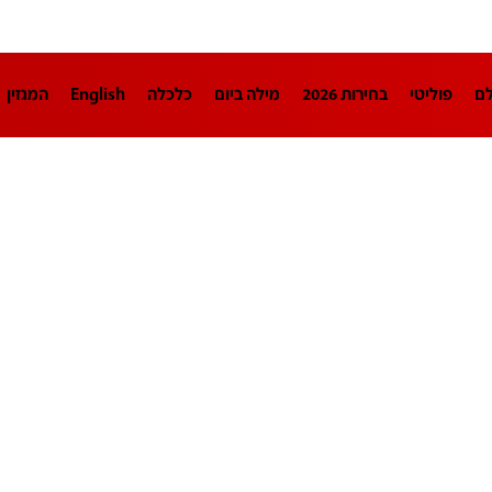
לם
פוליטי
בחירות 2026
מילה ביום
כלכלה
English
המגזין
חינוך
צרכנות
עיצוב ונדל"ן
TECH12
ספורט
פרשנות
בריאו
DA
תוכניות
דרושים חדשות 12
business