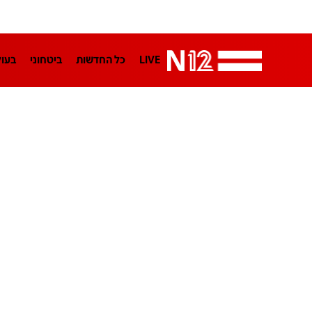
LIVE
כל החדשות
ביטחוני
בעו
LifeStyle
מדיני
בארץ
פלילי
הפודקאסטים
נוסבאום מקליד
TA