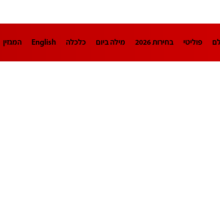
לם
פוליטי
בחירות 2026
מילה ביום
כלכלה
English
המגזין
חינוך
צרכנות
עיצוב ונדל"ן
TECH12
ספורט
פרשנות
בריאו
DA
תוכניות
דרושים חדשות 12
business