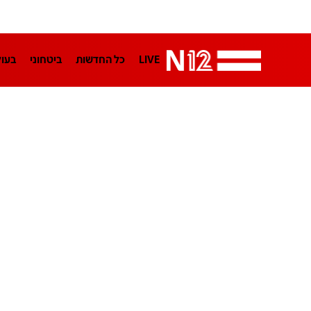
LIVE
כל החדשות
ביטחוני
בעו
LifeStyle
מדיני
בארץ
פלילי
הפודקאסטים
נוסבאום מקליד
TA