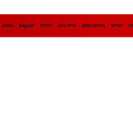
לם
פוליטי
בחירות 2026
מילה ביום
כלכלה
English
המגזין
חינוך
צרכנות
עיצוב ונדל"ן
TECH12
ספורט
פרשנות
בריאו
DA
תוכניות
דרושים חדשות 12
business