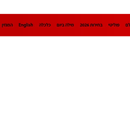
לם
פוליטי
בחירות 2026
מילה ביום
כלכלה
English
המגזין
חינוך
צרכנות
עיצוב ונדל"ן
TECH12
ספורט
פרשנות
בריאו
DA
תוכניות
דרושים חדשות 12
business