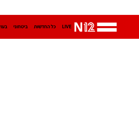
LIVE
כל החדשות
ביטחוני
בעו
LifeStyle
מדיני
בארץ
פלילי
הפודקאסטים
נוסבאום מקליד
TA