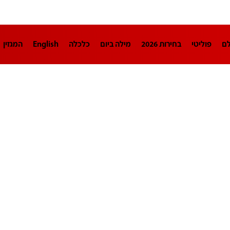
לם
פוליטי
בחירות 2026
מילה ביום
כלכלה
English
המגזין
חינוך
צרכנות
עיצוב ונדל"ן
TECH12
ספורט
פרשנות
בריאו
DA
תוכניות
דרושים חדשות 12
business