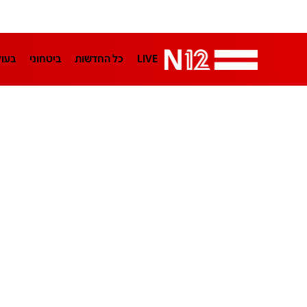
LIVE
כל החדשות
ביטחוני
בעו
LifeStyle
מדיני
בארץ
פלילי
הפודקאסטים
נוסבאום מקליד
TA