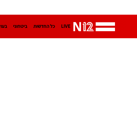
LIVE
כל החדשות
ביטחוני
בעו
LifeStyle
מדיני
בארץ
פלילי
הפודקאסטים
נוסבאום מקליד
TA