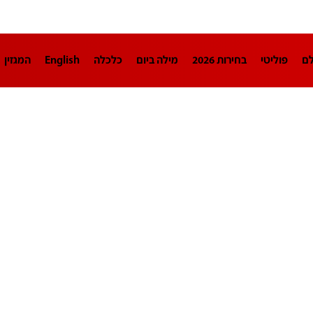
לם
פוליטי
בחירות 2026
מילה ביום
כלכלה
English
המגזין
חינוך
צרכנות
עיצוב ונדל"ן
TECH12
ספורט
פרשנות
בריאו
DA
תוכניות
דרושים חדשות 12
business