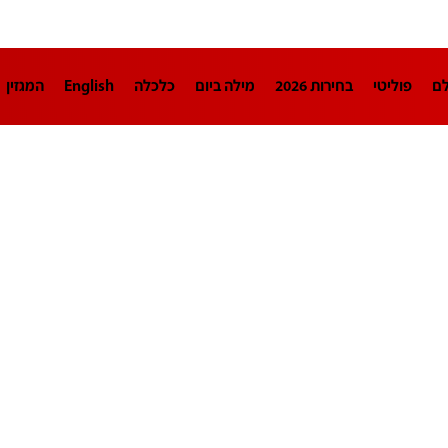
לם
פוליטי
בחירות 2026
מילה ביום
כלכלה
English
המגזין
חינוך
צרכנות
עיצוב ונדל"ן
TECH12
ספורט
פרשנות
בריאו
DA
תוכניות
דרושים חדשות 12
business