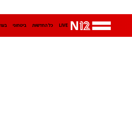
LIVE
כל החדשות
ביטחוני
בעו
LifeStyle
מדיני
בארץ
פלילי
הפודקאסטים
נוסבאום מקליד
TA