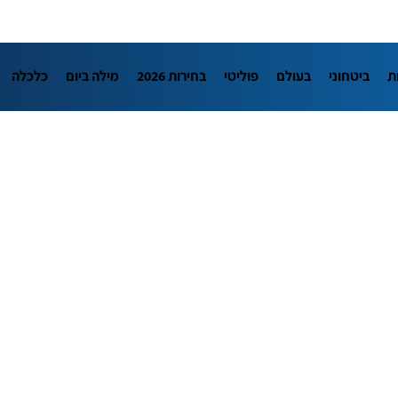
ת
ביטחוני
בעולם
פוליטי
בחירות 2026
מילה ביום
כלכלה
LifeStyle
מדיני
בארץ
פלילי
חינוך
צרכנות
עיצוב ונדל"ן
מדע וסביבה
הפודקאסטים
נוסבאום מקליד
DATA
תוכניות