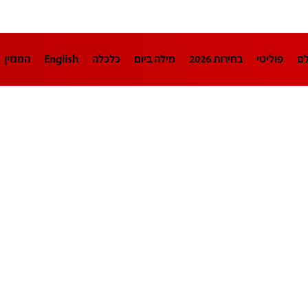
לם
פוליטי
בחירות 2026
מילה ביום
כלכלה
English
המגזין
חינוך
צרכנות
עיצוב ונדל"ן
TECH12
ספורט
פרשנות
בריאו
DA
תוכניות
דרושים חדשות 12
business