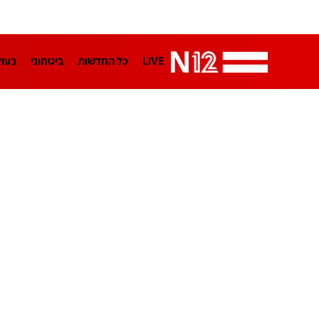
LIVE
כל החדשות
ביטחוני
בעו
LifeStyle
מדיני
בארץ
פלילי
הפודקאסטים
נוסבאום מקליד
TA