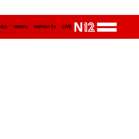
LIVE
כל החדשות
ביטחוני
בעו
LifeStyle
מדיני
בארץ
פלילי
הפודקאסטים
נוסבאום מקליד
TA