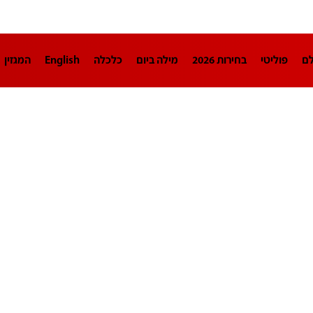
לם
פוליטי
בחירות 2026
מילה ביום
כלכלה
English
המגזין
חינוך
צרכנות
עיצוב ונדל"ן
TECH12
ספורט
פרשנות
בריאו
DA
תוכניות
דרושים חדשות 12
business