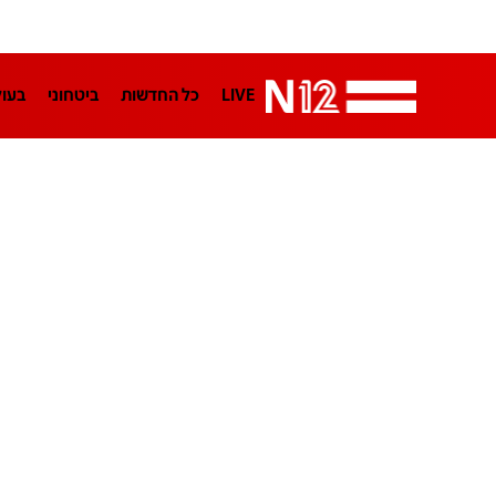
LIVE
כל החדשות
ביטחוני
בעו
LifeStyle
מדיני
בארץ
פלילי
הפודקאסטים
נוסבאום מקליד
TA