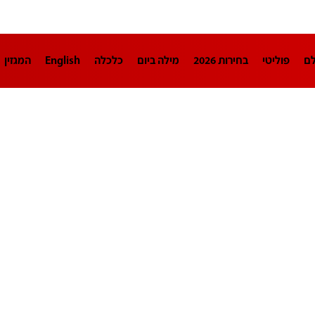
לם
פוליטי
בחירות 2026
מילה ביום
כלכלה
English
המגזין
חינוך
צרכנות
עיצוב ונדל"ן
TECH12
ספורט
פרשנות
בריאו
DA
תוכניות
דרושים חדשות 12
business