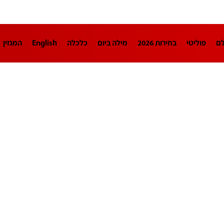
לם
פוליטי
בחירות 2026
מילה ביום
כלכלה
English
המגזין
חינוך
צרכנות
עיצוב ונדל"ן
TECH12
ספורט
פרשנות
בריאו
DA
תוכניות
דרושים חדשות 12
business