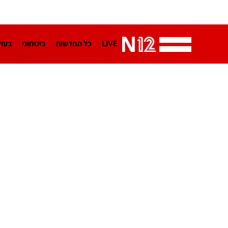
LIVE
כל החדשות
ביטחוני
בעו
LifeStyle
מדיני
בארץ
פלילי
הפודקאסטים
נוסבאום מקליד
TA