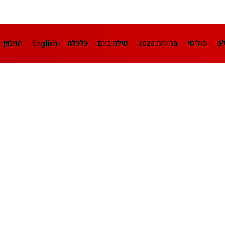
לם
פוליטי
בחירות 2026
מילה ביום
כלכלה
English
המגזין
חינוך
צרכנות
עיצוב ונדל"ן
TECH12
ספורט
פרשנות
בריאו
DA
תוכניות
דרושים חדשות 12
business