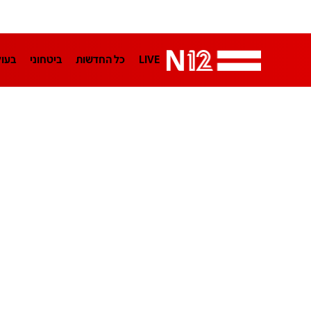
LIVE
כל החדשות
ביטחוני
בעו
LifeStyle
מדיני
בארץ
פלילי
הפודקאסטים
נוסבאום מקליד
TA