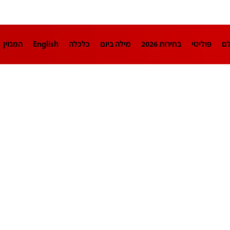
לם
פוליטי
בחירות 2026
מילה ביום
כלכלה
English
המגזין
חינוך
צרכנות
עיצוב ונדל"ן
TECH12
ספורט
פרשנות
בריאו
DA
תוכניות
דרושים חדשות 12
business