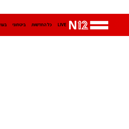
LIVE
כל החדשות
ביטחוני
בעו
LifeStyle
מדיני
בארץ
פלילי
הפודקאסטים
נוסבאום מקליד
TA