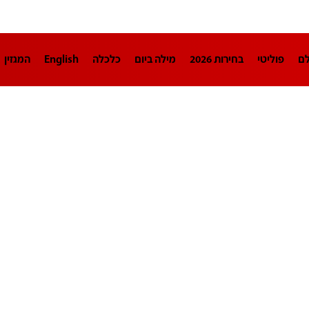
לם
פוליטי
בחירות 2026
מילה ביום
כלכלה
English
המגזין
חינוך
צרכנות
עיצוב ונדל"ן
TECH12
ספורט
פרשנות
בריאו
DA
תוכניות
דרושים חדשות 12
business