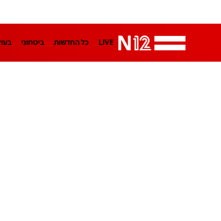
LIVE
כל החדשות
ביטחוני
בעו
LifeStyle
מדיני
בארץ
פלילי
הפודקאסטים
נוסבאום מקליד
TA