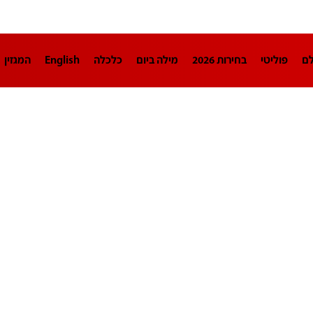
לם
פוליטי
בחירות 2026
מילה ביום
כלכלה
English
המגזין
חינוך
צרכנות
עיצוב ונדל"ן
TECH12
ספורט
פרשנות
בריאו
DA
תוכניות
דרושים חדשות 12
business