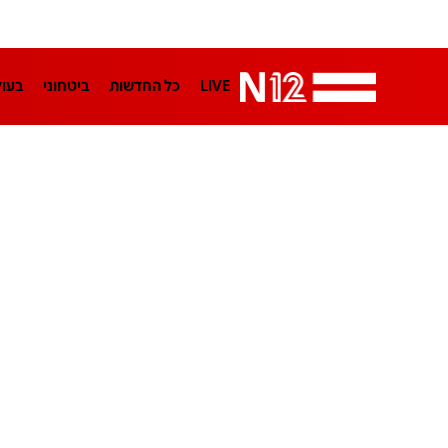
LIVE
כל החדשות
ביטחוני
בעו
LifeStyle
מדיני
בארץ
פלילי
הפודקאסטים
נוסבאום מקליד
TA