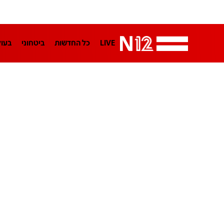
LIVE
כל החדשות
ביטחוני
בעו
LifeStyle
מדיני
בארץ
פלילי
הפודקאסטים
נוסבאום מקליד
TA