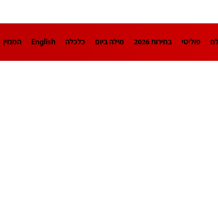
לם
פוליטי
בחירות 2026
מילה ביום
כלכלה
English
המגזין
חינוך
צרכנות
עיצוב ונדל"ן
TECH12
ספורט
פרשנות
בריאו
DA
תוכניות
דרושים חדשות 12
business