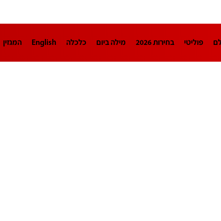
לם
פוליטי
בחירות 2026
מילה ביום
כלכלה
English
המגזין
חינוך
צרכנות
עיצוב ונדל"ן
TECH12
ספורט
פרשנות
בריאו
DA
תוכניות
דרושים חדשות 12
business