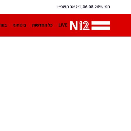
חמישי
06.08.26,
כ״ג אב תשפ״ו
LIVE
כל החדשות
ביטחוני
בעו
LifeStyle
מדיני
בארץ
פלילי
הפודקאסטים
נוסבאום מקליד
TA